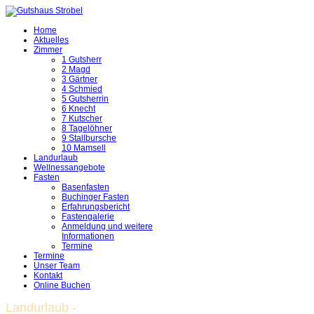
Home
Aktuelles
Zimmer
1 Gutsherr
2 Magd
3 Gärtner
4 Schmied
5 Gutsherrin
6 Knecht
7 Kutscher
8 Tagelöhner
9 Stallbursche
10 Mamsell
Landurlaub
Wellnessangebote
Fasten
Basenfasten
Buchinger Fasten
Erfahrungsbericht
Fastengalerie
Anmeldung und weitere
Informationen
Termine
Termine
Unser Team
Kontakt
Online Buchen
Landurlaub
-
Wo
Erholung
zum
Erlebnis
wird