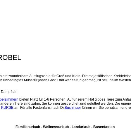
TROBEL
 bietet wunderbare Ausflugsziele für Groß und Klein. Die majestätischen Kreidefe
 unbedingtes Muss für jeden Gast. Und wer es ruhiger mag, ist bei uns im Westen de
d Dampfbäd
pelzimmern
bieten Platz für 1-6 Personen. Auf unserem Hof gibt es Tiere zum Anfa
e anderen Tiere sind zahm. Sie können gestreichelt und gefüttert werden. Die eig
 KURSE
an. Für alle Fastenfans nach Dr.
Buchinger
führen wir Sie behutsam und ve
Familienurlaub - Wellnessurlaub - Landurlaub - Basenfasten