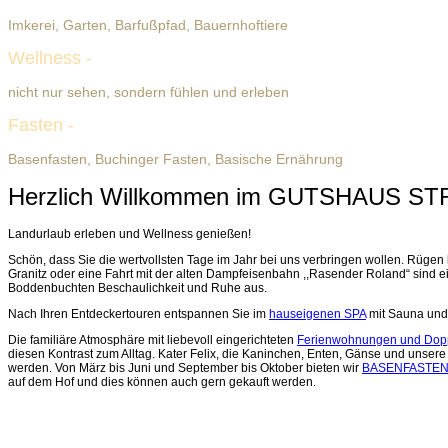
Imkerei, Garten, Barfußpfad, Bauernhoftiere
Wellness
-
Rügener
Dreikronen
Heilkreide
nicht nur sehen, sondern fühlen und erleben
Fasten
-
Deine
Kur
in
der
Natur
Basenfasten, Buchinger Fasten, Basische Ernährung
Herzlich Willkommen im GUTSHAUS S
Landurlaub erleben und Wellness genießen!
Schön, dass Sie die wertvollsten Tage im Jahr bei uns verbringen wollen. Rügen
Granitz oder eine Fahrt mit der alten Dampfeisenbahn ,,Rasender Roland“ sind ein
Boddenbuchten Beschaulichkeit und Ruhe aus.
Nach Ihren Entdeckertouren entspannen Sie im
hauseigenen SPA
mit Sauna un
Die familiäre Atmosphäre mit liebevoll eingerichteten
Ferienwohnungen und Dop
diesen Kontrast zum Alltag. Kater Felix, die Kaninchen, Enten, Gänse und unser
werden. Von März bis Juni und September bis Oktober bieten wir
BASENFASTEN
auf dem Hof und dies können auch gern gekauft werden.