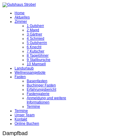
Home
Aktuelles
Zimmer
1 Gutsherr
2 Magd
3 Gärtner
4 Schmied
5 Gutsherrin
6 Knecht
7 Kutscher
8 Tagelöhner
9 Stallbursche
10 Mamsell
Landurlaub
Wellnessangebote
Fasten
Basenfasten
Buchinger Fasten
Erfahrungsbericht
Fastengalerie
Anmeldung und weitere
Informationen
Termine
Termine
Unser Team
Kontakt
Online Buchen
Dampfbad