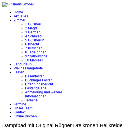
Home
Aktuelles
Zimmer
1 Gutsherr
2 Magd
3 Gärtner
4 Schmied
5 Gutsherrin
6 Knecht
7 Kutscher
8 Tagelöhner
9 Stallbursche
10 Mamsell
Landurlaub
Wellnessangebote
Fasten
Basenfasten
Buchinger Fasten
Erfahrungsbericht
Fastengalerie
Anmeldung und weitere
Informationen
Termine
Termine
Unser Team
Kontakt
Online Buchen
Dampfbad mit Original Rügner Dreikronen Heilkreide